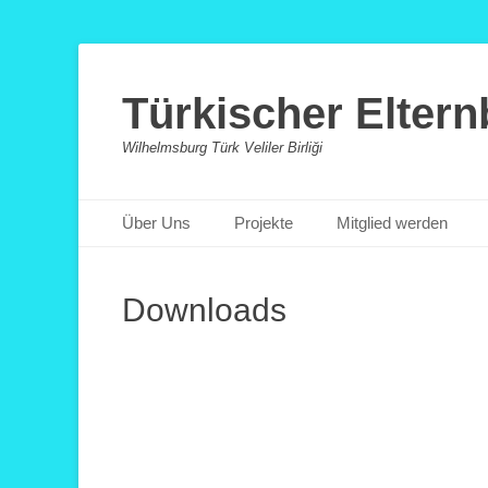
Türkischer Elter
Wilhelmsburg Türk Veliler Birliği
Primäres Menü
Zum
Über Uns
Projekte
Mitglied werden
Inhalt
springen
Downloads